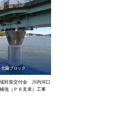
北薩ブロック
域対策交付金 川内河口
補強（Ｐ６支承）工事