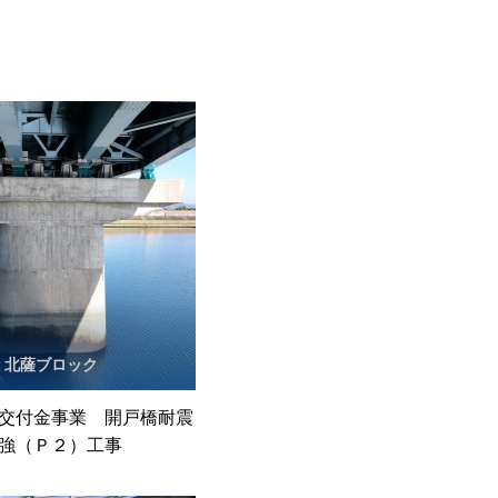
北薩ブロック
交付金事業 開戸橋耐震
強（Ｐ２）工事