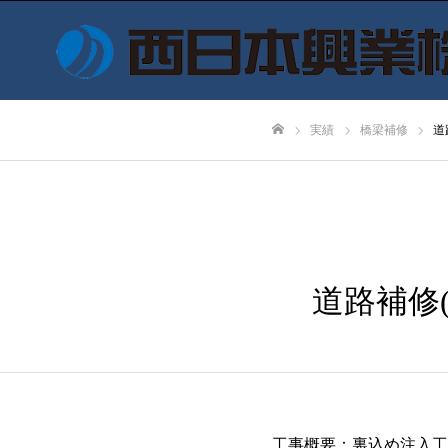
実績
橋梁補修
道
ホーム
道路補修(
工事概要：裏込め注入工