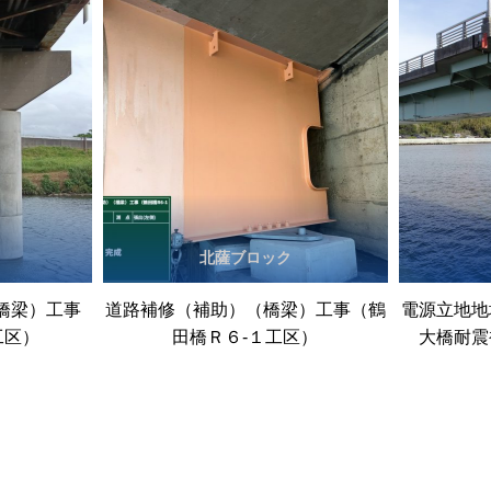
北薩ブロック
橋梁）工事
道路補修（補助）（橋梁）工事（鶴
電源立地地
工区）
田橋Ｒ６‐１工区）
大橋耐震