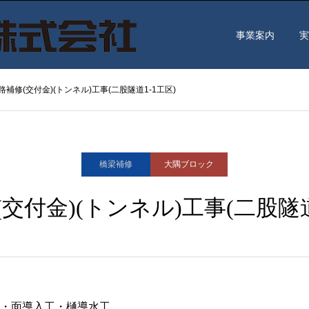
事業案内
実
路補修(交付金)(トンネル)工事(二股隧道1-1工区)
橋梁補修
大隅ブロック
交付金)(トンネル)工事(二股隧道
・面導入工・樋導水工