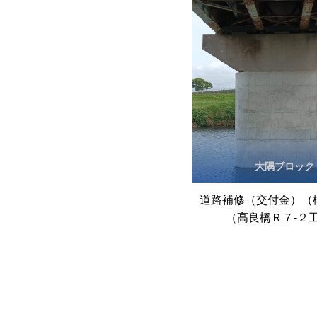
大隅ブロック
道路補修（交付金）（
（高良橋Ｒ７‐２