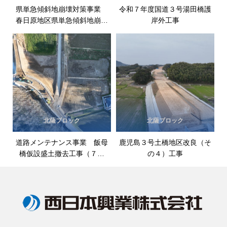
県単急傾斜地崩壊対策事業
令和７年度国道３号湯田橋護
春日原地区県単急傾斜地崩壊
岸外工事
対策工事
北薩ブロック
北薩ブロック
道路メンテナンス事業 飯母
鹿児島３号土橋地区改良（そ
橋仮設盛土撤去工事（７－
の４）工事
１）