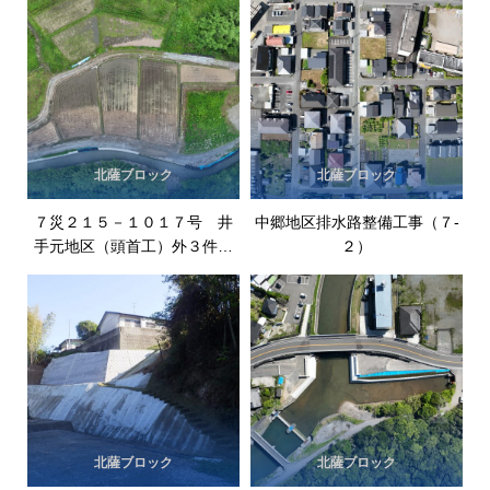
北薩ブロック
北薩ブロック
７災２１５－１０１７号 井
中郷地区排水路整備工事（７-
手元地区（頭首工）外３件災
２）
害復旧工事
北薩ブロック
北薩ブロック