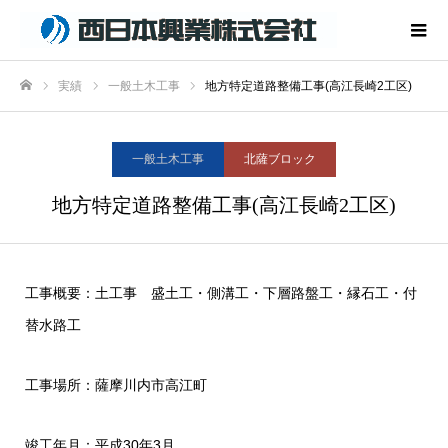
実績
一般土木工事
地方特定道路整備工事(高江長崎2工区)
ホーム
一般土木工事
北薩ブロック
地方特定道路整備工事(高江長崎2工区)
工事概要：土工事 盛土工・側溝工・下層路盤工・縁石工・付
替水路工
工事場所：薩摩川内市高江町
竣工年月：平成30年3月