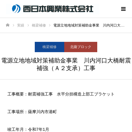
実績
橋梁補修
電源立地地域対策補助金事業 川内河口大橋耐震補強（Ａ２支承）工事
ホーム
橋梁補修
北薩ブロック
電源立地地域対策補助金事業 川内河口大橋耐震
補強（Ａ２支承）工事
工事概要：耐震補強工事 水平分担構造上部工ブラケット
工事場所：薩摩川内市港町
竣工年月：令和7年1月