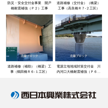
防災・安全交付金事業 開戸
道路補修（交付金）（橋梁）
橋耐震補強（Ｐ２）工事
工事（高良橋Ｒ７‐２工区）
北薩ブロック
北薩ブロック
道路補修（補助）（橋梁）工
電源立地地域対策交付金 川
事（鶴田橋Ｒ６‐１工区）
内河口大橋耐震補強（Ｐ６支
承）工事