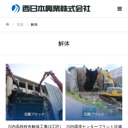
実績
解体
ホーム
解体
北薩ブロック
北薩ブロック
川内高校校舎解体工事(3工区)
川内環境センタープラント設備